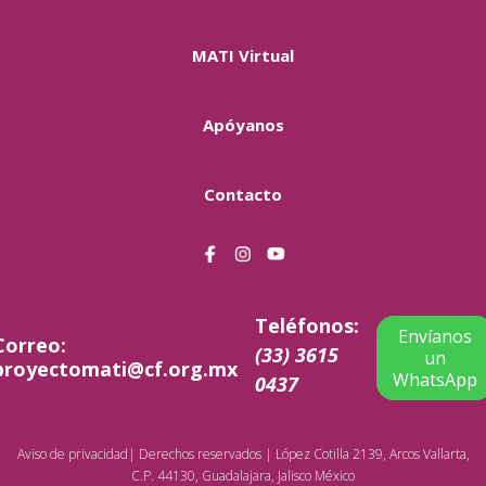
MATI Virtual
Apóyanos
Contacto
Teléfonos:
Envíanos
Correo:
(33) 3615
un
proyectomati@cf.org.mx
WhatsApp
0437
Aviso de privacidad
| Derechos reservados | López Cotilla 2139, Arcos Vallarta,
C.P. 44130, Guadalajara, Jalisco México